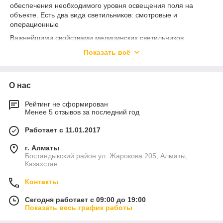
обеспечения необходимого уровня освещения поля на
объекте. Есть два вида светильников: смотровые и
операционные
Важнейшими свойствами медицинских светильников
являются:
Показать всё
бестеневая технология (то есть минимизация теней
в области операционного поля, возникающих из-за
нахождения в зоне рук хирурга и инструментов);
О нас
цветопередача;
Рейтинг не сформирован
отсутствие нагрева операционного поля
Менее 5 отзывов за последний год
(фильтрация ИК-излучения);
безопасность (длительный срок службы, аварийная
Работает с 11.01.2017
лампа при выходе из строя основной);
г. Алматы
минимизация турбуленции ламинарного потока
Бостандыкский район ул. Жарокова 205, Алматы,
куполом лампы;
Казахстан
удобность уборки и сервисной поддержки.
Контакты
Освещение лечебных заведений подразделяется на
несколько видов: рабочее, дежурное (освещение в ночное
Сегодня работает с 09:00 до 19:00
время суток), аварийное и эвакуационное.
Показать весь график работы