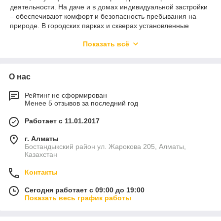
деятельности. На даче и в домах индивидуальной застройки
– обеспечивают комфорт и безопасность пребывания на
природе. В городских парках и скверах установленные
фонари не только помогают создать атмосферное
Показать всё
освещение, но и делают их более привлекательными и
функциональными в темное время суток. Используется
подобный класс освещения и в различных бизнес-проектах:
в ресторанах и кафе с открытыми площадками – для
О нас
привлечения клиентов, в ивент-индустрии – для оформления
праздников, фестивалей и мероприятий под открытым
Рейтинг не сформирован
небом, с целью придать им яркости и настроения.
Менее 5 отзывов за последний год
Интернет-магазин светодиодного освещения «Ziled»
Работает с 11.01.2017
предлагает своим клиентам большой выбор светильников
для сада и парковых зон. У нас широкий ассортимент LED
г. Алматы
светильников для садово-парковых зон, которые можно
Бостандыкский район ул. Жарокова 205, Алматы,
купить онлайн с доставкой по Алматы и Казахстану.
Казахстан
Контакты
Виды садово-парковых светильников
Сегодня работает с 09:00 до 19:00
Освещение придомовой территории является важным
Показать весь график работы
элементом в создании уюта и безопасности. Специальные
садовые светильники используются в качестве основных