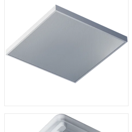
IP65
1
Энергоэффективность
А+
33
Тип рассеивателя
Колотый лед
24
Микропризма
24
Опал
164
Призма
30
линзовый
6
Еще 2
Каталог