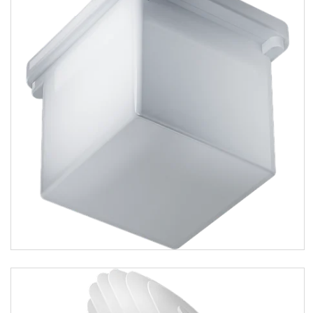
GALAD
Световые Технологии
ФАРЛАЙТ
АСТЗ
NLCO
INNOLUX
Управление освещением
Освещение для
образовательных учреждений
Административно-офисное
освещение
Аварийное освещение
Освещение для торговых
залов
Уличное освещение
Промышленное освещение
Освещение для объектов ЖКХ