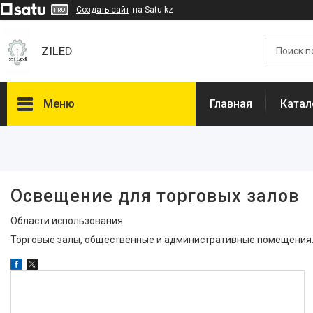
Создать сайт
на Satu.kz
ZILED
Меню
Главная
Катал
Фильтры
Цена
Освещение для торговых залов
Класс защиты от поражения
Области использования
током
Торговые залы, общественные и административные помещения
I
194
II
75
Степень защиты, IP