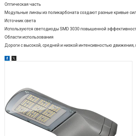
линзовый
18
Оптическая часть
Модульные линзы из поликарбоната создают разные кривые силы
Источник света
Используются светодиоды SMD 3030 повышенной эффективност
Каталог
Области использования
GALAD
Дороги с высокой, средней и низкой интенсивностью движения,
Световые Технологии
ФАРЛАЙТ
АСТЗ
NLCO
INNOLUX
Управление освещением
Освещение для
образовательных учреждений
Административно-офисное
освещение
Аварийное освещение