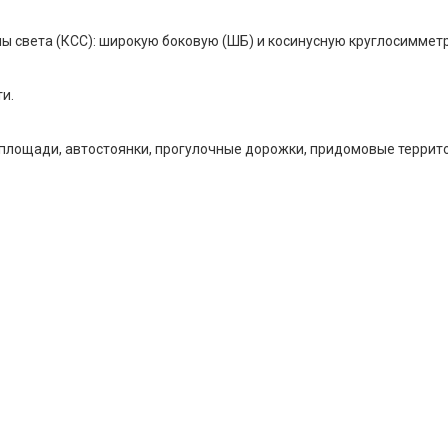
 света (КСС): широкую боковую (ШБ) и косинусную круглосимметри
и.
 площади, автостоянки, прогулочные дорожки, придомовые террит