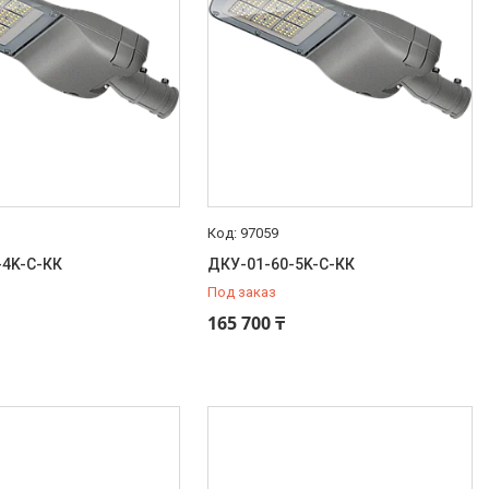
97059
-4K-С-КК
ДКУ-01-60-5K-С-КК
Под заказ
165 700 ₸