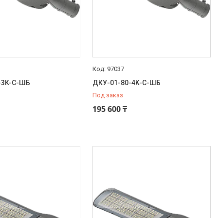
97037
-3K-С-ШБ
ДКУ-01-80-4K-С-ШБ
Под заказ
195 600 ₸