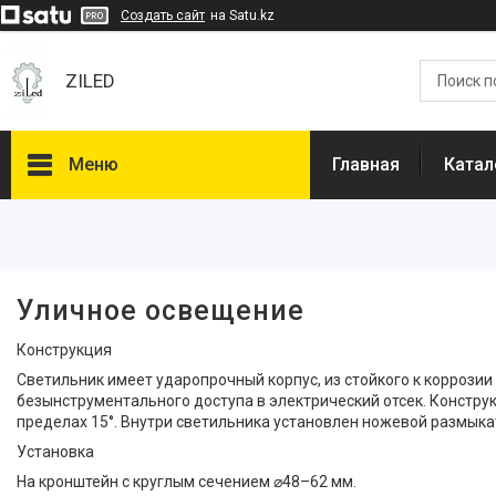
Создать сайт
на Satu.kz
ZILED
Меню
Главная
Катал
Фильтры
Цена
Уличное освещение
Класс защиты от поражения
Конструкция
током
Cветильник имеет ударопрочный корпус, из стойкого к корроз
I
24
безынструментального доступа в электрический отсек. Конструк
пределах 15°. Внутри светильника установлен ножевой размыкат
Тип рассеивателя
Установка
Прозрачный
6
На кронштейн с круглым сечением ⌀48–62 мм.