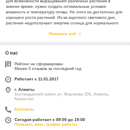
Для возможности выращивания различных растений в
зимнее время, нужно создать оптимальные условия:
влажность и температуру почвы. Но этого не достаточно для
хорошего роста растений. Из-за короткого светового дня,
растения недополучают энергию солнца для нормального
фотосинтеза и соответственно роста. Поэтому так важно
Показать всё
организовать качественное освещение теплицы.
На сегодняшний день для организации эффективного
освещения теплиц все чаще используют светодиодные
О нас
лампы, которые излучают свет в нужном спектре,
позволяющий минимизировать риски заболеваний, снизить
время дозревания культуры, улучшить показатели
Рейтинг не сформирован
Менее 5 отзывов за последний год
урожайности и т.д. Эффективность светодиодных ламп для
освещения теплиц, в сравнение с другими осветительными
Работает с 11.01.2017
приборами, уже доказана на практике и в теории.
В интернет-магазине светодиодного освещения «Ziled»
г. Алматы
представлен широкий ассортимент выбора LED
Бостандыкский район ул. Жарокова 205, Алматы,
Казахстан
светильников для теплиц от одного из известных
производителей АСТЗ. Купить светильники тепличного
Контакты
освещения у нас на сайте очень просто, подобрав нужную
модель по техническим характеристикам и разновидности.
Сегодня работает с 09:00 до 19:00
Показать весь график работы