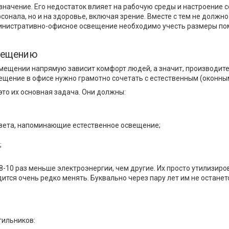
начение. Его недостаток влияет на рабочую среды и настроение с
рсонала, но и на здоровье, включая зрение. Вместе с тем не долж
министративно-офисное освещение необходимо учесть размеры пом
вещению
помещении напрямую зависит комфорт людей, а значит, производи
ещение в офисе нужно грамотно сочетать с естественным (оконны
это их основная задача. Они должны:
вета, напоминающие естественное освещение;
;
 8-10 раз меньше электроэнергии, чем другие. Их просто утилизир
тся очень редко менять. Буквально через пару лет им не останет
тильников: