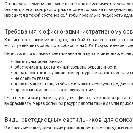
Стильное и гармоничное освещение для офиса имеет огромное з
блокнот, и этот контраст отражается не только на поведении пе
находится в такой обстановке. Чтобы правильно подобрать ад
Требования к офисно-административному ос
К офисного во всем мире подход особый. От качества света в 
могут уменьшить работоспособность на 30%. Искусственное осв
Неплохо, если офисные светильники впишутся в интерьер, но не 
быть функциональными;
обеспечивать достаточный уровень освещенности;
давать соответствующие температурные характеристики с
не слепить глаза;
давать мягкие тени, чтобы не искажать контуры предметов
просто монтироваться и обслуживаться.
LED-светильники рекомендуют для офисов, так как они тратят в
выбрасывать. Через большой ресурс работы такие лампы приходи
Виды светодиодных светильников для офиса
В офисах используются такие разновидности светодиодных све