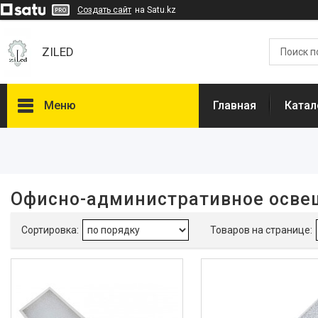
Создать сайт
на Satu.kz
ZILED
Меню
Главная
Катал
Фильтры
Цена
Офисно-административное осве
Каталог
GALAD
Световые Технологии