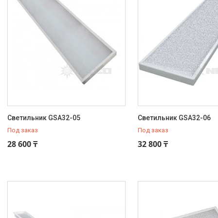
ФАРЛАЙТ
АСТЗ
NLCO
БАКТЕРИЦИДНЫЕ УФ-ЛАМПЫ
GREEN
Декоративное освещение
интерьера
Наружное освещение NLCO
Офисно-административное
освещение
Светильник GSA32-05
Светильник GSA32-06
Светильники для ЖКХ
Под заказ
Под заказ
Торговое освещение
28 600 ₸
32 800 ₸
Светильники для школьных и
образовательных учреждений
Уличное освещение NLCO
Светильники во
взрывозащищенном
исполнении