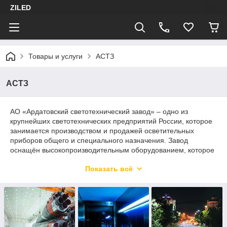
ZILED
Товары и услуги
АСТЗ
АСТЗ
АО «Ардатовский светотехнический завод» – одно из
крупнейших светотехнических предприятий России, которое
занимается производством и продажей осветительных
приборов общего и специального назначения. Завод
оснащён высокопроизводительным оборудованием, которое
позволяет выпускать конкурентоспособную продукцию,
Показать всё
отвечающую мировым стандартам качества.
Благодаря мощной производственной базе, опыту и
подготовленным кадрам наш завод является предприятием
полного цикла, где занимаются научными разработками и
производят осветительные приборы, выполняя все этапы
технологического процесса: от работы с сырьем до выпуска