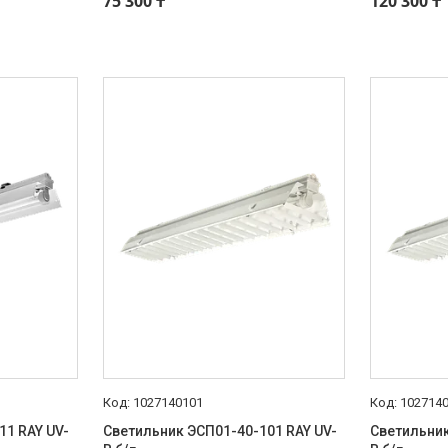
75 300 ₸
120 300 ₸
1027140101
102714
11 RAY UV-
Светильник ЭСП01-40-101 RAY UV-
Светильник