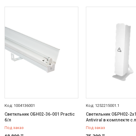
INNOLUX
О нас
Отзывы
1004136001
1252215001.1
Светильник ОБН02-36-001 Practic
Светильник ОБРН02-2х
б/л
Antiviral в комплекте с
Под заказ
Под заказ