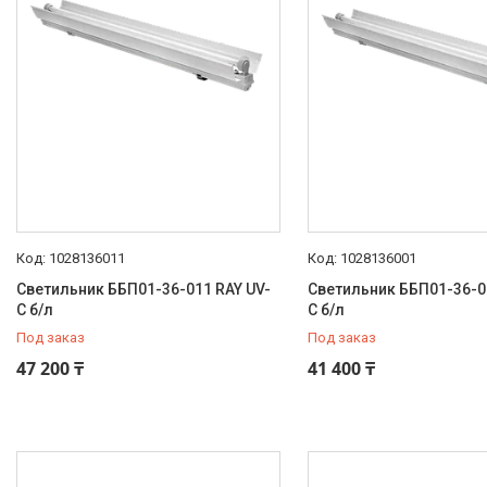
Литой
6
Штампованный
6
Штампованный/Сварной
7
Тип оптической системы
Рассеиватель
1
Основание
Сталь
4
1028136011
1028136001
Размещение монтажных
Светильник ББП01-36-011 RAY UV-
Светильник ББП01-36-0
устройств
C б/л
C б/л
Фиксированное
12
Под заказ
Под заказ
47 200 ₸
41 400 ₸
Каталог
GALAD