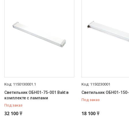
Световые Технологии
ФАРЛАЙТ
АСТЗ
Промышленное освещение
АСТЗ
Облучатели
Уличное освещение АСТЗ
Общественное освещение
Аварийное освещение АСТЗ
Тепличное освещение
Осветительные комплексы и
1150130001.1
1150230001
опоры
Светильник ОБН01-75-001 Bakt в
Светильник ОБН01-150-
Системы управления
комплекте с лампами
Под заказ
освещением
Под заказ
Взрывозащищенное
32 100 ₸
18 100 ₸
освещение
NLCO