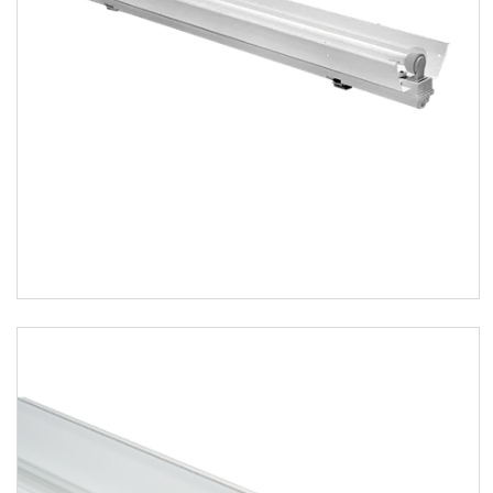
Замки
Полиамид
6
Корпус
Полиамид
6
сталь
13
Способ установки
Встраиваемый
1
Настенный
10
Настенный/напольный
4
Потолочный
4
Подключение
2х2,5мм²
6
3х2,5мм²
9