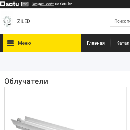
Создать сайт
на Satu.kz
ZILED
Меню
Главная
Катал
Фильтры
Цена
Облучатели
Патрон
G13
19
Вводное устройство
Кольцо
8
Сальниковый ввод
11