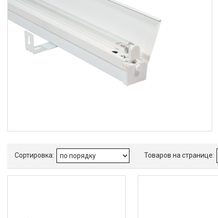
4х2,5мм²
4
Тип подключения
Кабель
4
Клеммная колодка
15
Монтажные устройства
Кронштейн
4
Скоба
4
Универсальная скоба (на крюк,
на монтажный профиль, на
трубу G3/4-B и промышленный
трос)
4
Оптическая система
Опаловый
1
Тип корпуса