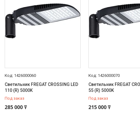
Класс пожароопасности
П-ІІІ
3
Класс энергоэффективности
A+
2
A++
1
Коррелированная цветовая
температура (в сфере)
5000 K
3
1426000060
1426000070
Мощность светильника
Светильник FREGAT CROSSING LED
Светильник FREGAT CRO
110 (R) 5000K
55 (R) 5000K
105 Вт
1
Под заказ
Под заказ
55 Вт
2
285 000 ₸
215 000 ₸
Напряжение питания
230 В
3
Световой поток