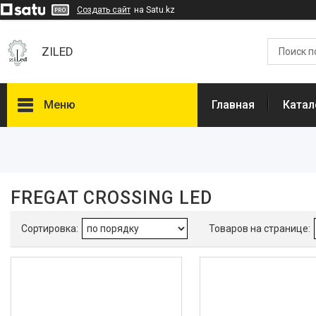
Создать сайт
на Satu.kz
ZILED
Меню
Главная
Катал
Фильтры
Цена
FREGAT CROSSING LED
Индекс цветопередачи (CRI)
>70
3
Класс защиты от поражения
током
I
3