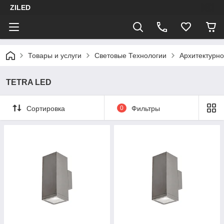
ZILED
Товары и услуги
Световые Технологии
Архитектурн
TETRA LED
Сортировка
0
Фильтры