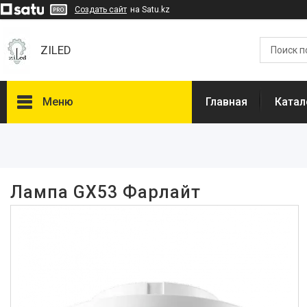
Создать сайт
на Satu.kz
ZILED
Меню
Главная
Катал
Фильтры
Цена
Лампа GX53 Фарлайт
Наличие
В наличии
13
Каталог