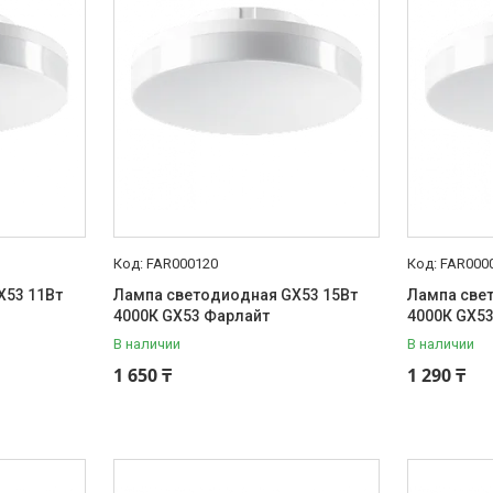
FAR000120
FAR000
X53 11Вт
Лампа светодиодная GX53 15Вт
Лампа све
4000К GX53 Фарлайт
4000К GX5
В наличии
В наличии
1 650 ₸
1 290 ₸