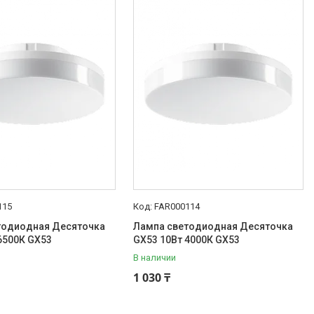
115
FAR000114
тодиодная Десяточка
Лампа светодиодная Десяточка
6500К GX53
GX53 10Вт 4000К GX53
В наличии
1 030 ₸