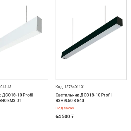
041.43
1276401101
 ДСО18-10 Profil
Светильник ДСО18-10 Profil
840 EM3 DT
B3H9L50 B 840
Под заказ
64 500 ₸