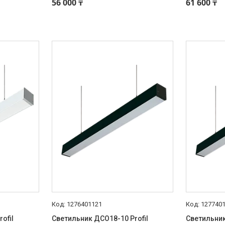
56 000 ₸
61 600 ₸
1276401121
127740
ofil
Светильник ДСО18-10 Profil
Светильник