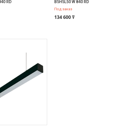
840 RD
B5H5L50 W 840 RD
Под заказ
134 600 ₸