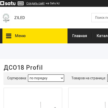
Создать сайт
на Satu.kz
ZILED
Меню
Главная
Катал
Фильтры
Цена
ДСО18 Profil
Вводное устройство
Сальниковый ввод
120
Корпус
алюминий
120
Способ установки