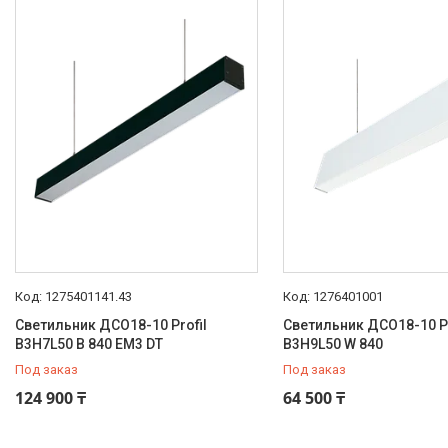
Тип оптической системы
Рассеиватель
120
Размещение монтажных
устройств
Скользящее
120
Каталог
GALAD
Световые Технологии
1275401141.43
1276401001
ФАРЛАЙТ
Светильник ДСО18-10 Profil
Светильник ДСО18-10 Pr
B3H7L50 B 840 EM3 DT
АСТЗ
B3H9L50 W 840
Под заказ
Под заказ
NLCO
124 900 ₸
64 500 ₸
INNOLUX
О нас