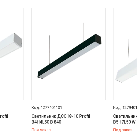
1277401101
127940
ofil
Светильник ДСО18-10 Profil
Светильник
B4H4L50 B 840
B5H7L50 W 
Под заказ
Под заказ