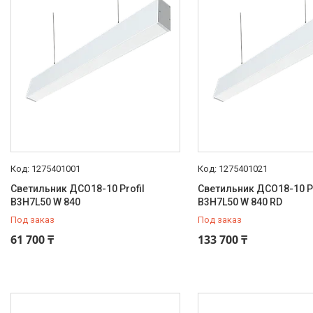
Подвесной
120
Подключение
3х2,5мм²
40
5х2,5мм²
40
6х2,5мм²
40
Тип подключения
Клеммная колодка
120
1275401001
1275401021
Монтажные устройства
Светильник ДСО18-10 Profil
Светильник ДСО18-10 Pr
B3H7L50 W 840
Трос
120
B3H7L50 W 840 RD
Под заказ
Под заказ
Оптическая система
61 700 ₸
133 700 ₸
Опаловый
120
Тип корпуса
Экструдированный
120