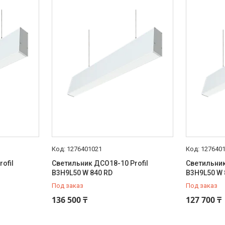
1276401021
1276401
ofil
Светильник ДСО18-10 Profil
Светильник
B3H9L50 W 840 RD
B3H9L50 W 
Под заказ
Под заказ
136 500 ₸
127 700 ₸