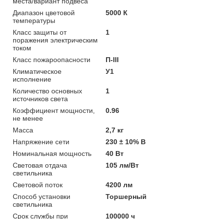
места/вариант подвеса
Диапазон цветовой
5000 К
температуры
Класс защиты от
1
поражения электрическим
током
Класс пожароопасности
П-III
Климатическое
У1
исполнение
Количество основных
1
источников света
Коэффициент мощности,
0.96
не менее
Масса
2,7 кг
Напряжение сети
230 ± 10% В
Номинальная мощность
40 Вт
Световая отдача
105 лм/Вт
светильника
Световой поток
4200 лм
Способ установки
Торшерный
светильника
Срок службы при
100000 ч