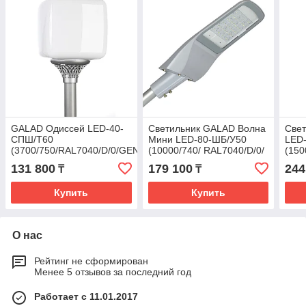
GALAD Одиссей LED-40-
Светильник GALAD Волна
Све
СПШ/Т60
Мини LED-80-ШБ/У50
LED
(3700/750/RAL7040/D/0/GEN1)
(10000/740/ RAL7040/D/0/
(150
IP65.54/SG/ORS/GEN1)
131 800
179 100
244
₸
₸
Купить
Купить
О нас
Рейтинг не сформирован
Менее 5 отзывов за последний год
Работает с 11.01.2017