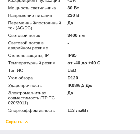
Коэффициент пульсации
<5%
Мощность светильника
30 Вт
Напряжение питания
230 В
Переменный/постоянный
Да
ток (AC/DC)
Световой поток
3400 лм
Световой поток в
-
аварийном режиме
Степень защиты, IP
IP65
Температурный режим
от -40 до +40 C
Тип ИС
LED
Угол обзора
D120
Ударопрочность
IK08/6,5 Дж
Электромагнитная
Да
совместимость (ТР ТС
020/2011)
Энергоэффективность
113 лм/Вт
Скрыть