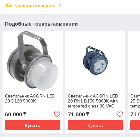
Все условия возврата
Подобные товары компании
Светильник ACORN LED
Светильник ACORN LED
Све
20 D120 5000K
20 RN1 D150 5000K with
25 D
tempered glass 36 VAC
temp
G3/4
60 000
71 000
71 
₸
₸
Купить
Купить