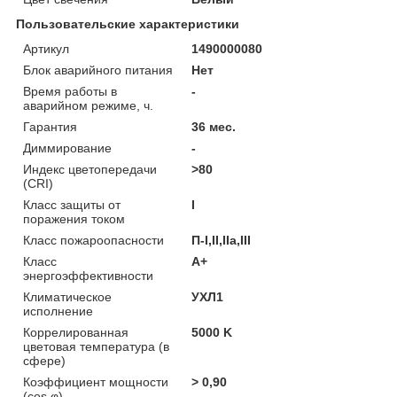
Пользовательские характеристики
Артикул
1490000080
Блок аварийного питания
Нет
Время работы в
-
аварийном режиме, ч.
Гарантия
36 мес.
Диммирование
-
Индекс цветопередачи
>80
(CRI)
Класс защиты от
I
поражения током
Класс пожароопасности
П-I,II,IIa,ІІІ
Класс
A+
энергоэффективности
Климатическое
УХЛ1
исполнение
Коррелированная
5000 K
цветовая температура (в
сфере)
Коэффициент мощности
> 0,90
(cos φ)