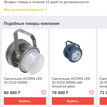
Возврат товара в течение 14 дней по договоренности
Все условия возврата
Подобные товары компании
Светильник ACORN LED
Светильник ACORN LED
Све
20 D120 5000K
20 D150 5000K with
20 R
tempered glass
temp
G3/
60 000
79 000
71 
₸
₸
Купить
Купить