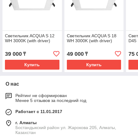
Светильник ACQUA S 12
Светильник ACQUA S 18
Све
WH 3000K (with driver)
WH 3000K (with driver)
D45 
39 000
49 000
75 
₸
₸
Купить
Купить
О нас
Рейтинг не сформирован
Менее 5 отзывов за последний год
Работает с 11.01.2017
г. Алматы
Бостандыкский район ул. Жарокова 205, Алматы,
Казахстан