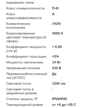
поражения током
Класс пожароопасности
П-ІІІ
Класс
A
энергоэффективности
Климатическое
УХЛ4
исполнение
Коррелированная
3000 K
цветовая температура (в
сфере)
Коэффициент мощности
> 0,90
(cos φ)
Коэффициент пульсации
<5%
Мощность светильника
14 Вт
Напряжение питания
230 В
Переменный/постоянный
Да
ток (AC/DC)
Световой поток
1200 лм
Световой поток в
-
аварийном режиме
Степень защиты, IP
IP54/IP20
Температурный режим
от +5 до +35 C