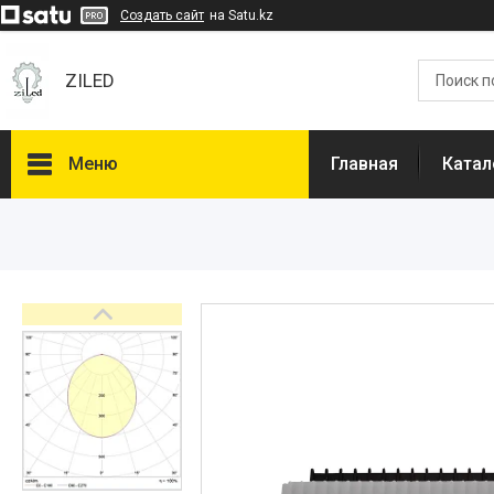
Создать сайт
на Satu.kz
ZILED
Меню
Главная
Катал
Каталог
GALAD
Световые Технологии
ФАРЛАЙТ
АСТЗ
NLCO
INNOLUX
О нас
Отзывы