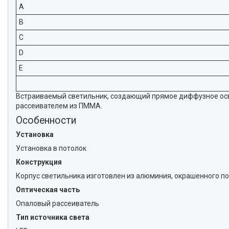
A
B
C
D
E
Встраиваемый светильник, создающий прямое диффузное осв
рассеивателем из ПММА.
Особенности
Установка
Установка в потолок
Конструкция
Корпус светильника изготовлен из алюминия, окрашенного п
Оптическая часть
Опаловый рассеиватель
Тип источника света