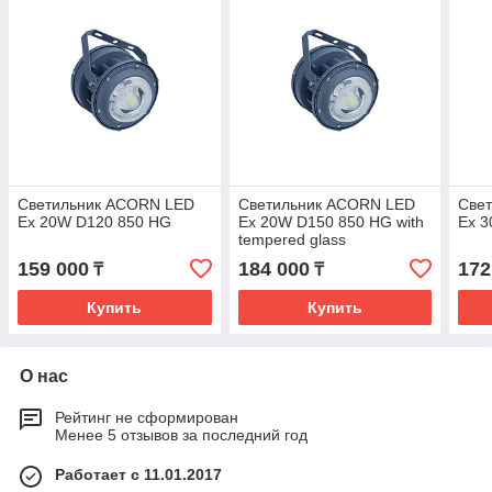
Светильник ACORN LED
Светильник ACORN LED
Све
Ex 20W D120 850 HG
Ex 20W D150 850 HG with
Ex 
tempered glass
159 000
184 000
172
₸
₸
Купить
Купить
О нас
Рейтинг не сформирован
Менее 5 отзывов за последний год
Работает с 11.01.2017