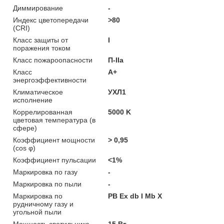
Диммирование
-
Индекс цветопередачи
>80
(CRI)
Класс защиты от
I
поражения током
Класс пожароопасности
П-ІІа
Класс
A+
энергоэффективности
Климатическое
УХЛ1
исполнение
Коррелированная
5000 K
цветовая температура (в
сфере)
Коэффициент мощности
> 0,95
(cos φ)
Коэффициент пульсации
<1%
Маркировка по газу
-
Маркировка по пыли
-
Маркировка по
РВ Ex db I Mb X
рудничному газу и
угольной пыли
Мощность светильника
15 Вт