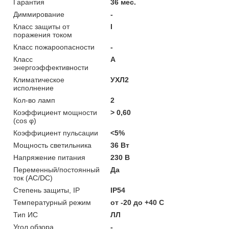
Гарантия
36 мес.
Диммирование
-
Класс защиты от
I
поражения током
Класс пожароопасности
-
Класс
A
энергоэффективности
Климатическое
УХЛ2
исполнение
Кол-во ламп
2
Коэффициент мощности
> 0,60
(cos φ)
Коэффициент пульсации
<5%
Мощность светильника
36 Вт
Напряжение питания
230 В
Переменный/постоянный
Да
ток (AC/DC)
Степень защиты, IP
IP54
Температурный режим
от -20 до +40 C
Тип ИС
ЛЛ
Угол обзора
-