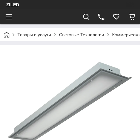
ZILED
Товары и услуги
Световые Технологии
Коммерческо