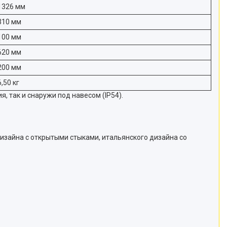
1326 мм
310 мм
100 мм
620 мм
200 мм
6,50 кг
 так и снаружи под навесом (IP54).
изайна с открытыми стыками, итальянского дизайна со