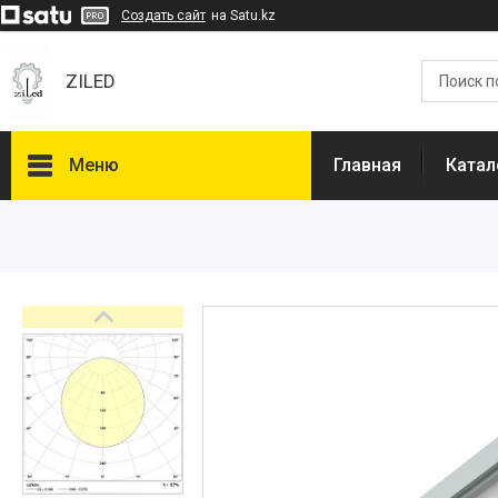
Создать сайт
на Satu.kz
ZILED
Меню
Главная
Катал
Каталог
GALAD
Световые Технологии
ФАРЛАЙТ
АСТЗ
NLCO
INNOLUX
О нас
Отзывы