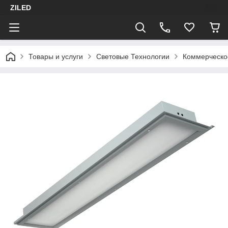
ZILED
Товары и услуги
Световые Технологии
Коммерческо