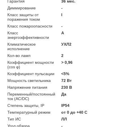
Гарантия
36 мес.
Диммирование
-
Класс защиты от
I
поражения током
Класс пожароопасности
-
Класс
A
энергоэффективности
Климатическое
УХЛ2
исполнение
Кол-во ламп
2
Коэффициент мощности
> 0,96
(cos φ)
Коэффициент пульсации
<5%
Мощность светильника
72 Вт
Напряжение питания
230 В
Переменный/постоянный
Да
ток (AC/DC)
Степень защиты, IP
IP54
Температурный режим
от 0 до +40 C
Тип ИС
ЛЛ
Угол обзора
-