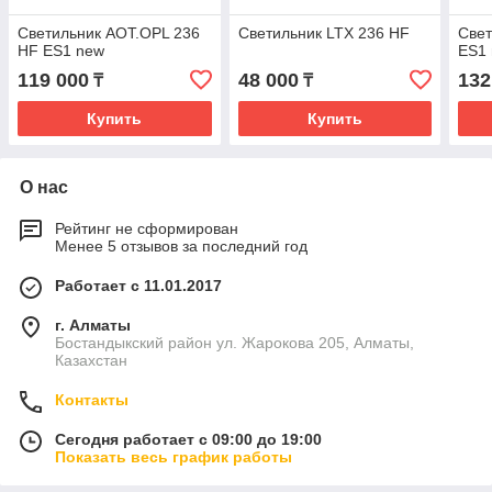
Светильник AOT.OPL 236
Светильник LTX 236 HF
Свет
HF ES1 new
ES1
119 000
48 000
132
₸
₸
Купить
Купить
О нас
Рейтинг не сформирован
Менее 5 отзывов за последний год
Работает с 11.01.2017
г. Алматы
Бостандыкский район ул. Жарокова 205, Алматы,
Казахстан
Контакты
Сегодня работает с 09:00 до 19:00
Показать весь график работы