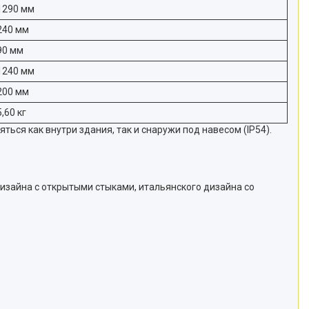
1290 мм
240 мм
90 мм
1240 мм
200 мм
5,60 кг
я как внутри здания, так и снаружи под навесом (IP54).
изайна с открытыми стыками, итальянского дизайна со