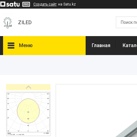
Создать сайт
на Satu.kz
ZILED
Меню
Главная
Катал
Каталог
GALAD
Световые Технологии
ФАРЛАЙТ
АСТЗ
NLCO
INNOLUX
О нас
Отзывы