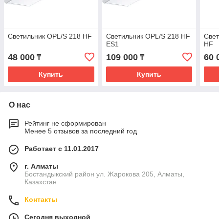
Светильник OPL/S 218 HF
Светильник OPL/S 218 HF
Свет
ES1
HF
48 000
109 000
60 
₸
₸
Купить
Купить
О нас
Рейтинг не сформирован
Менее 5 отзывов за последний год
Работает с 11.01.2017
г. Алматы
Бостандыкский район ул. Жарокова 205, Алматы,
Казахстан
Контакты
Сегодня выходной