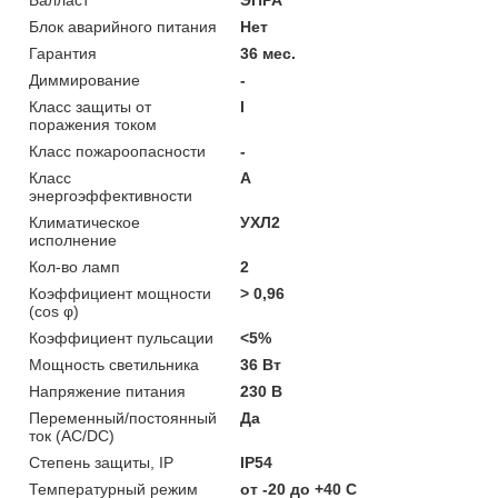
Блок аварийного питания
Нет
Гарантия
36 мес.
Диммирование
-
Класс защиты от
I
поражения током
Класс пожароопасности
-
Класс
A
энергоэффективности
Климатическое
УХЛ2
исполнение
Кол-во ламп
2
Коэффициент мощности
> 0,96
(cos φ)
Коэффициент пульсации
<5%
Мощность светильника
36 Вт
Напряжение питания
230 В
Переменный/постоянный
Да
ток (AC/DC)
Степень защиты, IP
IP54
Температурный режим
от -20 до +40 C