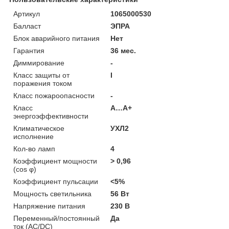
Артикул
1065000530
Балласт
ЭПРА
Блок аварийного питания
Нет
Гарантия
36 мес.
Диммирование
-
Класс защиты от
I
поражения током
Класс пожароопасности
-
Класс
A…A+
энергоэффективности
Климатическое
УХЛ2
исполнение
Кол-во ламп
4
Коэффициент мощности
> 0,96
(cos φ)
Коэффициент пульсации
<5%
Мощность светильника
56 Вт
Напряжение питания
230 В
Переменный/постоянный
Да
ток (AC/DC)