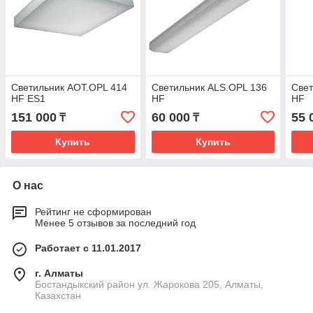
Светильник AOT.OPL 414
Светильник ALS.OPL 136
Свет
HF ES1
HF
HF
151 000
60 000
55 
₸
₸
Купить
Купить
О нас
Рейтинг не сформирован
Менее 5 отзывов за последний год
Работает с 11.01.2017
г. Алматы
Бостандыкский район ул. Жарокова 205, Алматы,
Казахстан