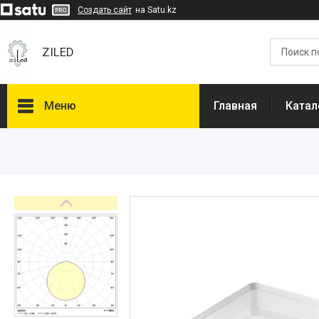
Создать сайт
на Satu.kz
ZILED
Меню
Главная
Катал
Каталог
GALAD
Световые Технологии
ФАРЛАЙТ
АСТЗ
NLCO
INNOLUX
О нас
Отзывы