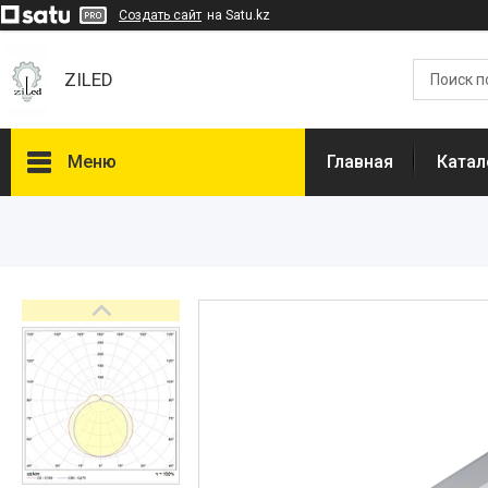
Создать сайт
на Satu.kz
ZILED
Меню
Главная
Катал
Каталог
GALAD
Световые Технологии
ФАРЛАЙТ
АСТЗ
NLCO
INNOLUX
О нас
Отзывы