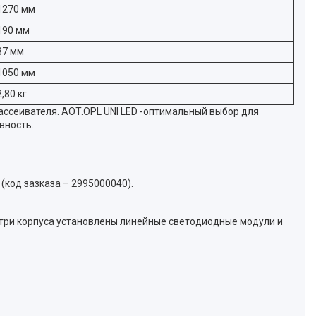
1270 мм
190 мм
87 мм
1050 мм
2,80 кг
ассеивателя. AOT.OPL UNI LED -оптимальный выбор для
вность.
(код зазказа – 2995000040).
утри корпуса установлены линейные светодиодные модули и