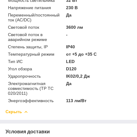
Мощность светильника
32 Вт
Напряжение питания
230 В
Переменный/постоянный
Да
ток (AC/DC)
Световой поток
3600 лм
Световой поток в
-
аварийном режиме
Степень защиты, IP
IP40
Температурный режим
от +5 до +35 C
Тип ИС
LED
Угол обзора
D120
Ударопрочность
IK02/0,2 Дж
Электромагнитная
Да
совместимость (ТР ТС
020/2011)
Энергоэффективность
113 лм/Вт
Скрыть
Условия доставки