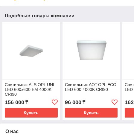
Подобные товары компании
Светильник ALS.OPL UNI
Светильник AOT.OPL ECO
Све
LED 600x600 EM 4000K
LED 600 4000K CRI90
LED 
CRI90
156 000
96 000
162
₸
₸
Купить
Купить
О нас