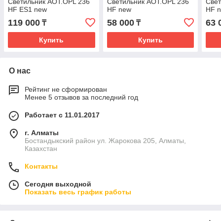
Светильник AOT.OPL 236
Светильник AOT.OPL 236
Свет
HF ES1 new
HF new
HF 
119 000
58 000
63 
₸
₸
Купить
Купить
О нас
Рейтинг не сформирован
Менее 5 отзывов за последний год
Работает с 11.01.2017
г. Алматы
Бостандыкский район ул. Жарокова 205, Алматы,
Казахстан
Контакты
Сегодня выходной
Показать весь график работы