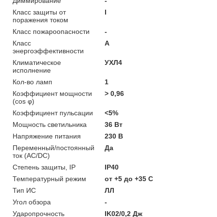
Диммирование
-
Класс защиты от
I
поражения током
Класс пожароопасности
-
Класс
A
энергоэффективности
Климатическое
УХЛ4
исполнение
Кол-во ламп
1
Коэффициент мощности
> 0,96
(cos φ)
Коэффициент пульсации
<5%
Мощность светильника
36 Вт
Напряжение питания
230 В
Переменный/постоянный
Да
ток (AC/DC)
Степень защиты, IP
IP40
Температурный режим
от +5 до +35 C
Тип ИС
ЛЛ
Угол обзора
-
Ударопрочность
IK02/0,2 Дж