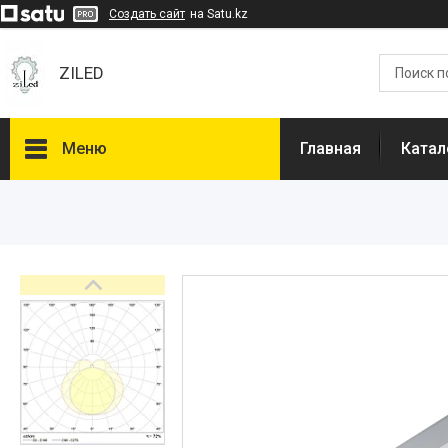
Создать сайт
на Satu.kz
ZILED
Меню
Главная
Катал
Каталог
GALAD
Световые Технологии
ФАРЛАЙТ
АСТЗ
NLCO
INNOLUX
О нас
Отзывы