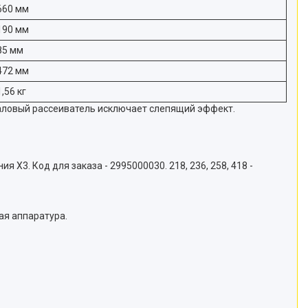
660 мм
190 мм
85 мм
472 мм
1,56 кг
паловый рассеиватель исключает слепящий эффект.
Х3. Код для заказа - 2995000030. 218, 236, 258, 418 -
ая аппаратура.