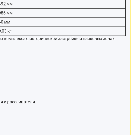
492 мм
986 мм
60 мм
9,03 кг
 комплексах, исторической застройке и парковых зонах.
я и рассеивателя.