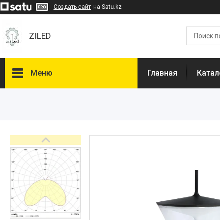
Создать сайт
на Satu.kz
ZILED
Меню
Главная
Катал
Каталог
GALAD
Световые Технологии
ФАРЛАЙТ
АСТЗ
NLCO
INNOLUX
О нас
Отзывы