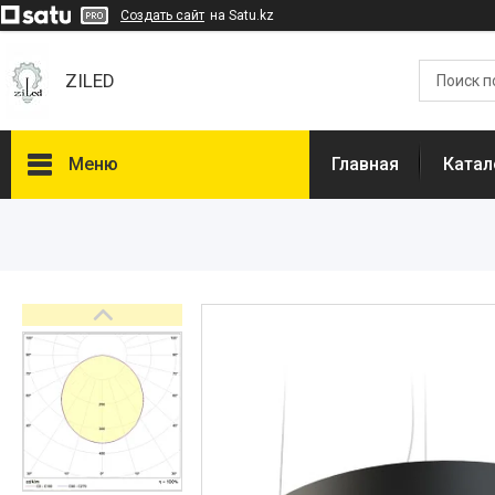
Создать сайт
на Satu.kz
ZILED
Меню
Главная
Катал
Каталог
GALAD
Световые Технологии
ФАРЛАЙТ
АСТЗ
NLCO
INNOLUX
О нас
Отзывы