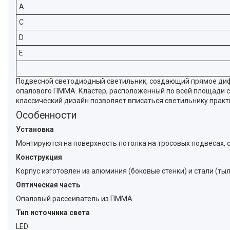
A
C
D
E
Подвесной светодиодный светильник, создающий прямое дифф
опалового ПММА. Кластер, расположенный по всей площади св
классический дизайн позволяет вписаться светильнику прак
Особенности
Установка
Монтируются на поверхность потолка на тросовых подвесах, 
Конструкция
Корпус изготовлен из алюминия (боковые стенки) и стали (ты
Оптическая часть
Опаловый рассеиватель из ПММА.
Тип источника света
LED