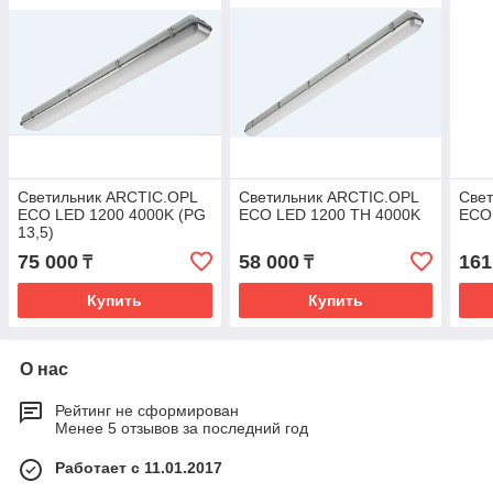
Светильник ARCTIC.OPL
Светильник ARCTIC.OPL
Све
ECO LED 1200 4000K (PG
ECO LED 1200 TH 4000K
ECO
13,5)
75 000
58 000
161
₸
₸
Купить
Купить
О нас
Рейтинг не сформирован
Менее 5 отзывов за последний год
Работает с 11.01.2017