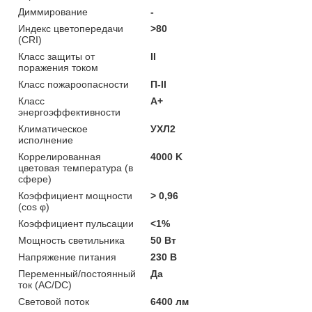
Диммирование
-
Индекс цветопередачи
>80
(CRI)
Класс защиты от
II
поражения током
Класс пожароопасности
П-ІІ
Класс
A+
энергоэффективности
Климатическое
УХЛ2
исполнение
Коррелированная
4000 K
цветовая температура (в
сфере)
Коэффициент мощности
> 0,96
(cos φ)
Коэффициент пульсации
<1%
Мощность светильника
50 Вт
Напряжение питания
230 В
Переменный/постоянный
Да
ток (AC/DC)
Световой поток
6400 лм