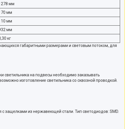
1278 мм
170 мм
110 мм
932 мм
3,30 кг
ичающихся габаритными размерами и световым потоком, для
вки светильника на подвесы необходимо заказывать
 возможно изготовление светильника со сквозной проводкой.
я с защелками из нержавеющей стали. Тип светодиодов: SMD.