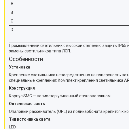
A
B
C
D
Промышленный светильник с высокой степенью защиты IP65 
замены светильников типа ЛСП.
Особенности
Установка
Крепление светильника непосредственно на поверхность пот
специальные крепления: Комплект крепления светильника ARC
Конструкция
Корпус SMC — полиэстер усиленный стекловолокном.
Оптическая часть
Опаловый рассеиватель (OPL) из поликарбоната крепится к к
Тип источника света
LED