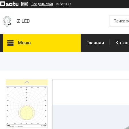
Создать сайт
на Satu.kz
ZILED
Меню
Главная
Катал
Каталог
GALAD
Световые Технологии
ФАРЛАЙТ
АСТЗ
NLCO
INNOLUX
О нас
Отзывы