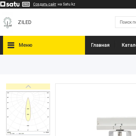
Создать сайт
на Satu.kz
ZILED
Меню
Главная
Катал
Каталог
GALAD
Световые Технологии
ФАРЛАЙТ
АСТЗ
NLCO
INNOLUX
О нас
Отзывы