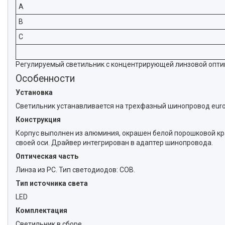
A
B
C
Регулируемый светильник с концентрирующей линзовой оптик
Особенности
Установка
Светильник устанавливается на трехфазный шинопровод euro
Конструкция
Корпус выполнен из алюминия, окрашен белой порошковой крас
своей оси. Драйвер интегрирован в адаптер шинопровода.
Оптическая часть
Линза из PC. Тип светодиодов: COB.
Тип источника света
LED
Комплектация
Светильник в сборе