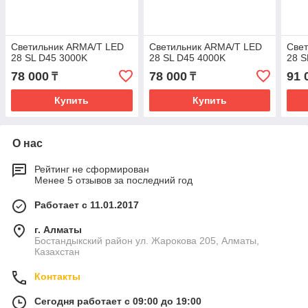
Светильник ARMA/T LED
Светильник ARMA/T LED
Све
28 SL D45 3000K
28 SL D45 4000K
28 
78 000
78 000
91 
₸
₸
Купить
Купить
О нас
Рейтинг не сформирован
Менее 5 отзывов за последний год
Работает с 11.01.2017
г. Алматы
Бостандыкский район ул. Жарокова 205, Алматы,
Казахстан
Контакты
Сегодня работает с 09:00 до 19:00