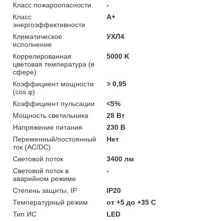
Класс пожароопасности
-
Класс
A+
энергоэффективности
Климатическое
УХЛ4
исполнение
Коррелированная
5000 K
цветовая температура (в
сфере)
Коэффициент мощности
> 0,95
(cos φ)
Коэффициент пульсации
<5%
Мощность светильника
28 Вт
Напряжение питания
230 В
Переменный/постоянный
Нет
ток (AC/DC)
Световой поток
3400 лм
Световой поток в
-
аварийном режиме
Степень защиты, IP
IP20
Температурный режим
от +5 до +35 C
Тип ИС
LED