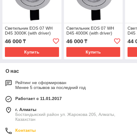
Светильник EOS 07 WH
Светильник EOS 07 WH
Све
D45 3000K (with driver)
D45 4000K (with driver)
D45 
46 000
46 000
44 
₸
₸
Купить
Купить
О нас
Рейтинг не сформирован
Менее 5 отзывов за последний год
Работает с 11.01.2017
г. Алматы
Бостандыкский район ул. Жарокова 205, Алматы,
Казахстан
Контакты