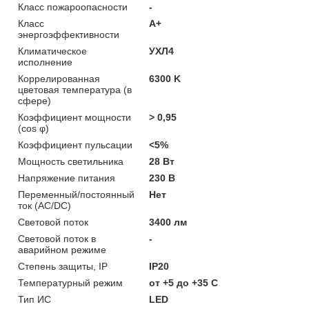
Класс пожароопасности
-
Класс
A+
энергоэффективности
Климатическое
УХЛ4
исполнение
Коррелированная
6300 K
цветовая температура (в
сфере)
Коэффициент мощности
> 0,95
(cos φ)
Коэффициент пульсации
<5%
Мощность светильника
28 Вт
Напряжение питания
230 В
Переменный/постоянный
Нет
ток (AC/DC)
Световой поток
3400 лм
Световой поток в
-
аварийном режиме
Степень защиты, IP
IP20
Температурный режим
от +5 до +35 C
Тип ИС
LED