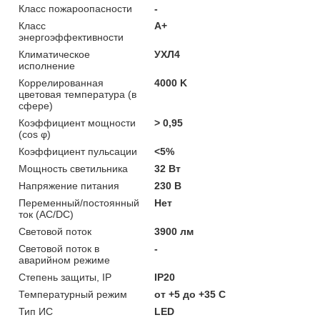
Класс пожароопасности
-
Класс
A+
энергоэффективности
Климатическое
УХЛ4
исполнение
Коррелированная
4000 K
цветовая температура (в
сфере)
Коэффициент мощности
> 0,95
(cos φ)
Коэффициент пульсации
<5%
Мощность светильника
32 Вт
Напряжение питания
230 В
Переменный/постоянный
Нет
ток (AC/DC)
Световой поток
3900 лм
Световой поток в
-
аварийном режиме
Степень защиты, IP
IP20
Температурный режим
от +5 до +35 C
Тип ИС
LED