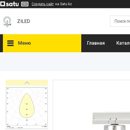
Создать сайт
на Satu.kz
ZILED
Меню
Главная
Катал
Каталог
GALAD
Световые Технологии
ФАРЛАЙТ
АСТЗ
NLCO
INNOLUX
О нас
Отзывы