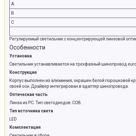
A
B
C
Регулируемый светильник с концентрирующей линзовой оптик
Особенности
Установка
Светильник устанавливается на трехфазный шинопровод euro
Конструкция
Корпус выполнен из алюминия, окрашен белой порошковой крас
своей оси. Драйвер интегрирован в адаптер шинопровода.
Оптическая часть
Линза из PC. Тип светодиодов: COB.
Тип источника света
LED
Комплектация
Светильник в сборе