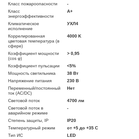
Класс пожароопасности
-
Класс
A+
энергоэффективности
Климатическое
УХЛ4
исполнение
Коррелированная
4000 K
цветовая температура (в
сфере)
Коэффициент мощности
> 0,95
(cos φ)
Коэффициент пульсации
<5%
Мощность светильника
38 Вт
Напряжение питания
230 В
Переменный/постоянный
Нет
ток (AC/DC)
Световой поток
4700 лм
Световой поток в
-
аварийном режиме
Степень защиты, IP
IP20
Температурный режим
от +5 до +35 C
Тип ИС
LED