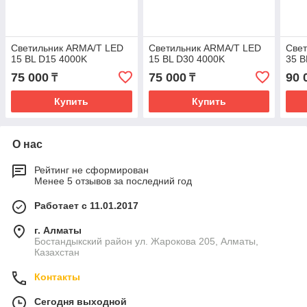
Светильник ARMA/T LED
Светильник ARMA/T LED
Све
15 BL D15 4000K
15 BL D30 4000K
35 B
75 000
75 000
90 
₸
₸
Купить
Купить
О нас
Рейтинг не сформирован
Менее 5 отзывов за последний год
Работает с 11.01.2017
г. Алматы
Бостандыкский район ул. Жарокова 205, Алматы,
Казахстан
Контакты
Сегодня выходной