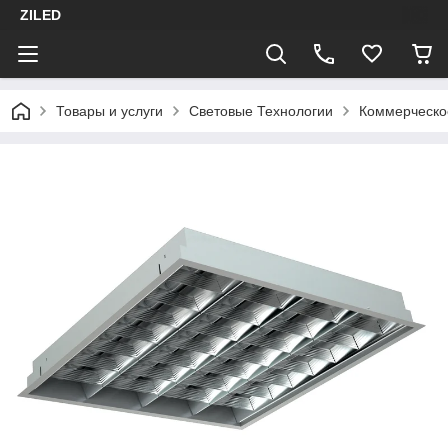
ZILED
Товары и услуги
Световые Технологии
Коммерческо