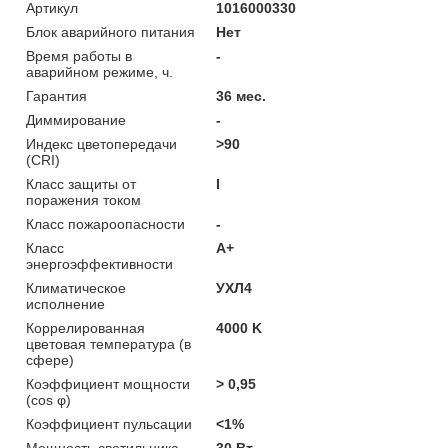
Артикул
1016000330
Блок аварийного питания
Нет
Время работы в
-
аварийном режиме, ч.
Гарантия
36 мес.
Диммирование
-
Индекс цветопередачи
>90
(CRI)
Класс защиты от
I
поражения током
Класс пожароопасности
-
Класс
A+
энергоэффективности
Климатическое
УХЛ4
исполнение
Коррелированная
4000 K
цветовая температура (в
сфере)
Коэффициент мощности
> 0,95
(cos φ)
Коэффициент пульсации
<1%
Мощность светильника
30 Вт