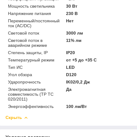
Мощность светильника
30 Вт
Напряжение питания
230 В
Переменный/постоянный
Нет
ток (AC/DC)
Световой поток
3000 лм
Световой поток в
11% лм
аварийном режиме
Степень защиты, IP
IP20
Температурный режим
от +5 до +35 C
Тип ИС
LED
Угол обзора
D120
Ударопрочность
IK02/0,2 Дж
Электромагнитная
Да
совместимость (ТР ТС
020/2011)
Энергоэффективность
100 лм/Вт
Скрыть