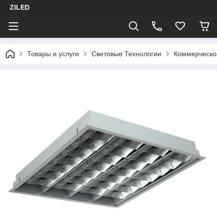
ZILED
Товары и услуги
Световые Технологии
Коммерческо