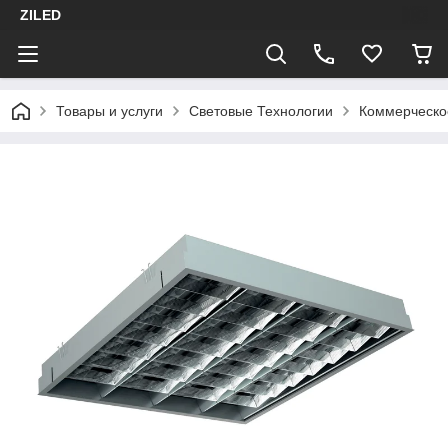
ZILED
Товары и услуги
Световые Технологии
Коммерческо