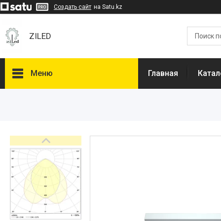
Создать сайт
на Satu.kz
ZILED
Меню
Главная
Катал
Каталог
GALAD
Световые Технологии
ФАРЛАЙТ
АСТЗ
NLCO
INNOLUX
О нас
Отзывы