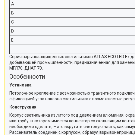
A
B
C
D
E
Серия взрывозащищенных светильников ATLAS ECO LED Ex для
добывающей промышленности, предназначенная для замены св
МГЛ70, ДНАТ 70.
Особенности
Установка
Потолочное крепление с возможностью транзитного подключен
с фиксацией угла наклона светильника с возможностью регули
Конструкция
Корпус светильника из литого под давлением алюминия, окр
или трубу, в котором имеется коннектор со скользящим конта
необходимо сделать, – это вкрутить световую часть, как са
Рассеиватель соединен с корпусом, образуя взрывонепрони