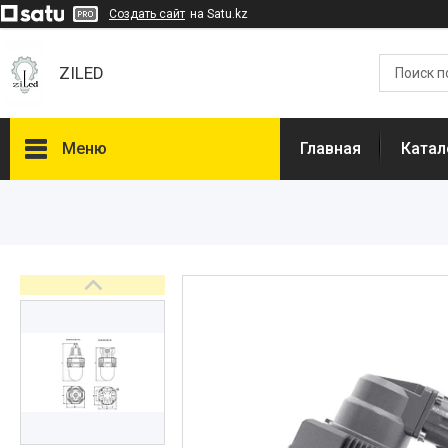
Создать сайт
на Satu.kz
ZILED
Меню
Главная
Катал
Каталог
GALAD
Световые Технологии
ФАРЛАЙТ
АСТЗ
NLCO
INNOLUX
О нас
Отзывы