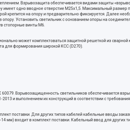
еплением. Взрывозащита обеспечивается видами защиты «взрыво
ру имеет одно вводное отверстие М25х1,5. Максимальный размер п
рой крепится на опору и предварительно фиксируется. Далее нео
в опору. Установить светильник с основанием опоры на соедините
ув стопорные винты М6.
ционально может комплектоваться защитной решеткой из сварной 
та для формирования широкой КСС (D270).
Р МЭК 60079. Взрывозащищенность светильников обеспечивается вз
31-2013 и выполнением их конструкций в соответствии с требования
плект поставки. Для других типов кабелей кабельные вводы зака
-14 мм) входит в комплект поставки. Кабельный ввод для других т