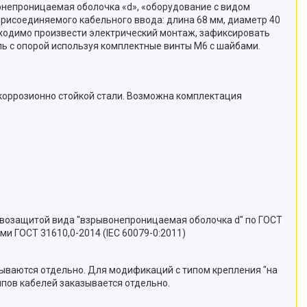
непроницаемая оболочка «d», «оборудование с видом
рисоединяемого кабельного ввода: длина 68 мм, диаметр 40
бходимо произвести электрический монтаж, зафиксировать
ль с опорой используя комплектные винты М6 с шайбами.
коррозионно стойкой стали. Возможна комплектация
рывозащитой вида "взрывонепроницаемая оболочка d" по ГОСТ
ми ГОСТ 31610,0-2014 (IEC 60079-0:2011)
зываются отдельно. Для модификаций с типом крепления "на
ипов кабелей заказывается отдельно.