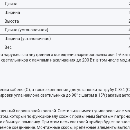
Длина
Ширина
Высота
Длина (установочная)
Ширина (установочная)
Вес
 наружного и внутреннего освещения взрывоопасных зон 1-й кате
етильников с лампами накаливания до 200 Вт, в том числе модиф
ия кабеля (C), а также крепление для установки на трубу G 3/4 (
ровки угла наклона светильника до 90° с шагом в 15°(заказываетс
ашенный порошковой краской. Светильник имеет универсальное мо
ктом, который по функционалу схож с привычным бытовым патроном
мую обычную лампочку. При этом весь световой прибор будет полн
цаемое соединение. Монтажные скобы, крепежные элементы выпо