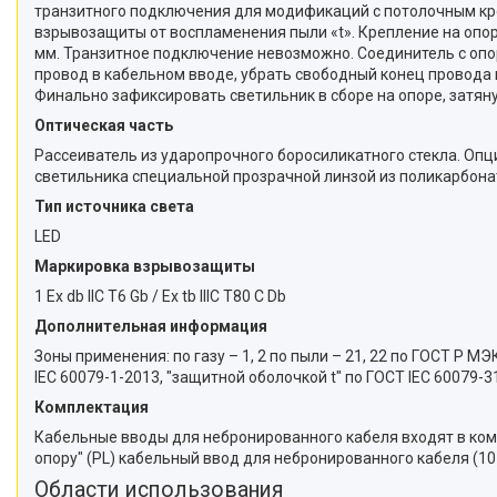
транзитного подключения для модификаций с потолочным кр
взрывозащиты от воспламенения пыли «t». Крепление на опо
мм. Транзитное подключение невозможно. Соединитель с опо
провод в кабельном вводе, убрать свободный конец провода 
Финально зафиксировать светильник в сборе на опоре, затян
Оптическая часть
Рассеиватель из ударопрочного боросиликатного стекла. Оп
светильника специальной прозрачной линзой из поликарбона
Тип источника света
LED
Маркировка взрывозащиты
1 Ex db IIC Т6 Gb / Ex tb IIIC T80 С Db
Дополнительная информация
Зоны применения: по газу – 1, 2 по пыли – 21, 22 по ГОСТ 
IEC 60079-1-2013, "защитной оболочкой t" по ГОСТ IEC 60079-
Комплектация
Кабельные вводы для небронированного кабеля входят в ком
опору" (PL) кабельный ввод для небронированного кабеля (10
Области использования