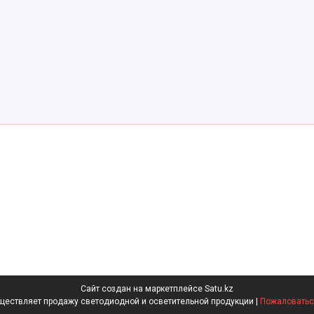
Сайт создан на маркетплейсе
Satu.kz
«ZILED» осуществляет продажу светодиодной и осветительной продукции |
Пожаловаться