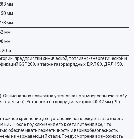
283 мм
150 мм
278 мм
42 мм
90 мм
4,20 кг
гории, предприятий химической, топливно-энергетической и
икаций ВЗГ 200, а также газоразрядных ДРЛ 80, ДРЛ 150,
G). Опционально возможна установка на универсальную скобу
я отдельно). Установка на опору диаметром 40-42 мм (PL).
нтажное крепление для установки на плоскую поверхность
 Е27. После подключения его к сети питания все, что
остью обеспечивать герметичность и взрывобезопасность.
лнены из нержавеющей стали. Предусмотрена возможность