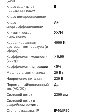
(CRI)
Класс защиты от
II
поражения током
Класс пожароопасности
-
Класс
A+
энергоэффективности
Климатическое
УХЛ4
исполнение
Коррелированная
4000 K
цветовая температура (в
сфере)
Коэффициент мощности
> 0,90
(cos φ)
Коэффициент пульсации
<5%
Мощность светильника
20 Вт
Напряжение питания
230 В
Переменный/постоянный
Да
ток (AC/DC)
Световой поток
2300 лм
Световой поток в
-
аварийном режиме
Степень защиты, IP
IP40/IP20