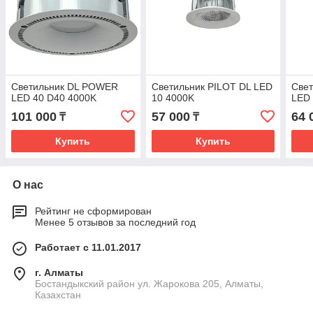
Светильник DL POWER
Светильник PILOT DL LED
Све
LED 40 D40 4000K
10 4000K
LED 
101 000
57 000
64 
₸
₸
Купить
Купить
О нас
Рейтинг не сформирован
Менее 5 отзывов за последний год
Работает с 11.01.2017
г. Алматы
Бостандыкский район ул. Жарокова 205, Алматы,
Казахстан