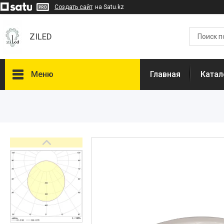
Создать сайт
на Satu.kz
ZILED
Меню
Главная
Катал
Каталог
GALAD
Световые Технологии
ФАРЛАЙТ
АСТЗ
NLCO
INNOLUX
О нас
Отзывы