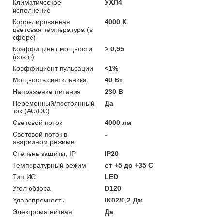
Климатическое
УХЛ4
исполнение
Коррелированная
4000 K
цветовая температура (в
сфере)
Коэффициент мощности
> 0,95
(cos φ)
Коэффициент пульсации
<1%
Мощность светильника
40 Вт
Напряжение питания
230 В
Переменный/постоянный
Да
ток (AC/DC)
Световой поток
4000 лм
Световой поток в
-
аварийном режиме
Степень защиты, IP
IP20
Температурный режим
от +5 до +35 C
Тип ИС
LED
Угол обзора
D120
Ударопрочность
IK02/0,2 Дж
Электромагнитная
Да