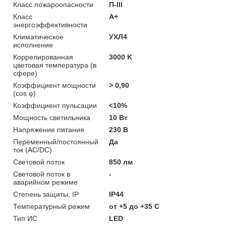
Класс пожароопасности
П-ІІІ
Класс
A+
энергоэффективности
Климатическое
УХЛ4
исполнение
Коррелированная
3000 K
цветовая температура (в
сфере)
Коэффициент мощности
> 0,90
(cos φ)
Коэффициент пульсации
<10%
Мощность светильника
10 Вт
Напряжение питания
230 В
Переменный/постоянный
Да
ток (AC/DC)
Световой поток
850 лм
Световой поток в
-
аварийном режиме
Степень защиты, IP
IP44
Температурный режим
от +5 до +35 C
Тип ИС
LED