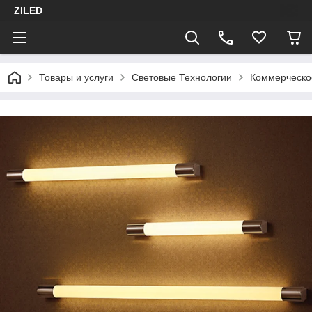
ZILED
Товары и услуги
Световые Технологии
Коммерческо