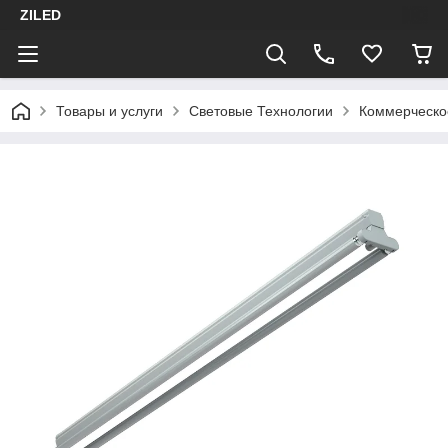
ZILED
Товары и услуги
Световые Технологии
Коммерческо