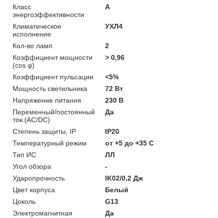
Класс
A
энергоэффективности
Климатическое
УХЛ4
исполнение
Кол-во ламп
2
Коэффициент мощности
> 0,96
(cos φ)
Коэффициент пульсации
<5%
Мощность светильника
72 Вт
Напряжение питания
230 В
Переменный/постоянный
Да
ток (AC/DC)
Степень защиты, IP
IP20
Температурный режим
от +5 до +35 C
Тип ИС
ЛЛ
Угол обзора
-
Ударопрочность
IK02/0,2 Дж
Цвет корпуса
Белый
Цоколь
G13
Электромагнитная
Да