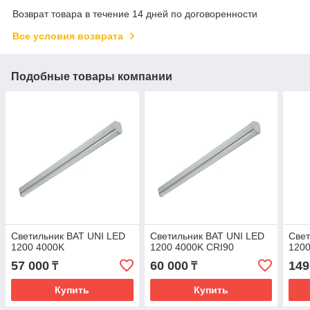
Возврат товара в течение 14 дней по договоренности
Все условия возврата
Подобные товары компании
Светильник BAT UNI LED
Светильник BAT UNI LED
Свет
1200 4000K
1200 4000K CRI90
120
57 000
60 000
149
₸
₸
Купить
Купить